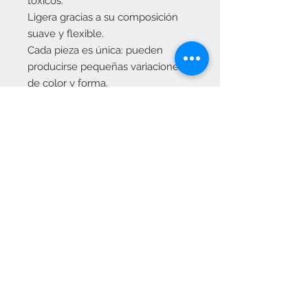
tóxicos.
Ligera gracias a su composición 
suave y flexible.
Cada pieza es única: pueden 
producirse pequeñas variaciones 
de color y forma.
ALFOMBRA LAVABLE
GALLETA
MEDIDAS 120X160
Contacta con nosotros
pedidos@elositoazul.es
clientes@elositoazul.es
913576769
617309682
Únete a nuestra lista de correo