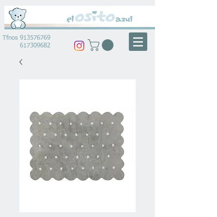
Tfnos
913576769
617309682