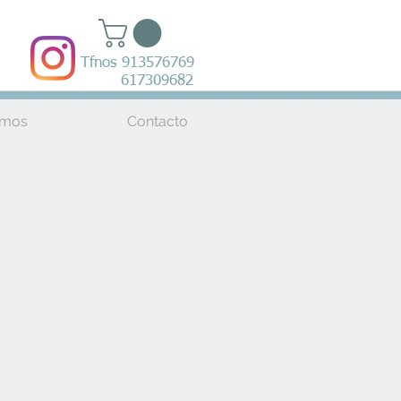
Tfnos 913576769
617309682
amos
Contacto