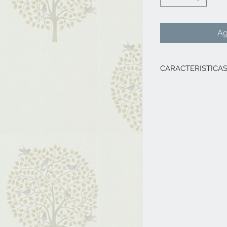
Ag
CARACTERISTICA
ANCHO DE ROL
ALTO DE ROLL
RAPORT
53
.00 