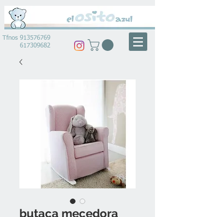
Tfnos
913576769
617309682
butaca mecedora