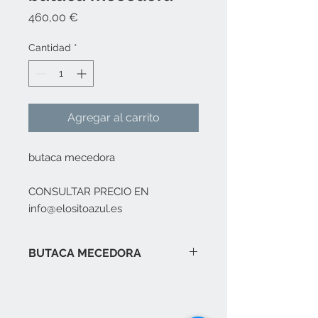
Precio
460,00 €
Cantidad
*
Agregar al carrito
butaca mecedora
CONSULTAR PRECIO EN
info@elositoazul.es
BUTACA MECEDORA
Es la butaca ideal para la lactancia.
El precio incluye la tapicería en
telas lisas, en telas de rayas,