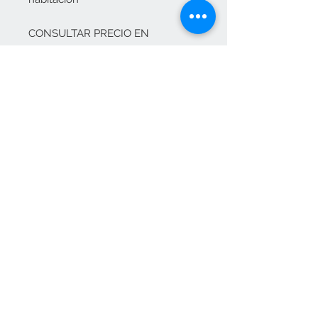
CONSULTAR PRECIO EN
info@elositoazul.es
Contacta con nosotros
pedidos@elositoazul.es
clientes@elositoazul.es
913576769
617309682
Únete a nuestra lista de correo
Suscríbete ahora