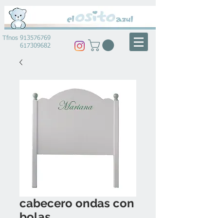
Tfnos
913576769
617309682
cabecero ondas con
bolas