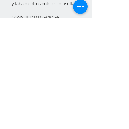
y tabaco, otros colores consultar.
CONSULTAR PRECIO EN
info@elositoazul.es
Contacta con nosotros
pedidos@elositoazul.es
clientes@elositoazul.es
913576769
617309682
Únete a nuestra lista de correo
Suscríbete ahora