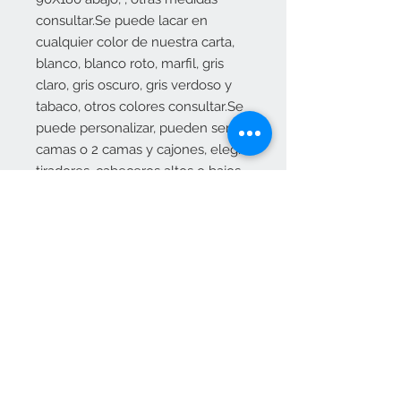
consultar.Se puede lacar en
cualquier color de nuestra carta,
blanco, blanco roto, marfil, gris
claro, gris oscuro, gris verdoso y
tabaco, otros colores consultar.Se
puede personalizar, pueden ser 3
camas o 2 camas y cajones, elegir
tiradores, cabeceros altos o bajos,
2ª cama vista o tapada. Consultar
CONSULTAR PRECIO EN
info@elositoazul.es
Contacta con nosotros
pedidos@elositoazul.es
clientes@elositoazul.es