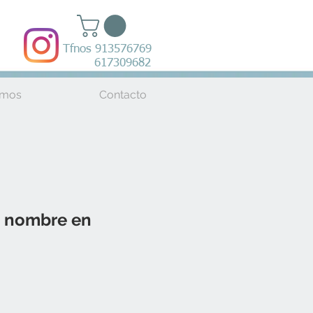
Tfnos 913576769
617309682
amos
Contacto
 nombre en