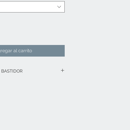
regar al carrito
 BASTIDOR
do con el nombre de tú bebé.
o con bastidor