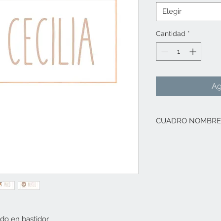
Elegir
Cantidad
*
Ag
CUADRO NOMBRE
Cuadro personaliza
ACABADO. enmarcad
MEDIDAS 60x25
do en bastidor