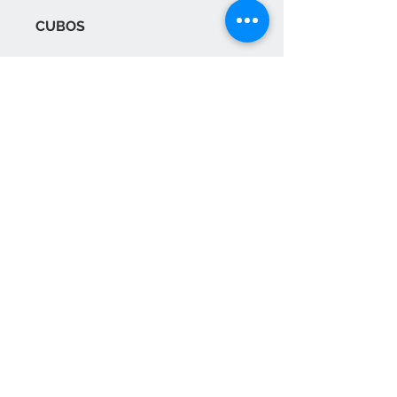
CUBOS
Estas estanterías de pared le daran
un toque especial a la habitación
dependiendo de como las cuelgues!
Contacta con nosotros
pedidos@elositoazul.es
clientes@elositoazul.es
913576769
617309682
Únete a nuestra lista de correo
Suscríbete ahora