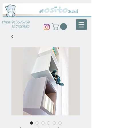
Tfnos
913576769
617309682