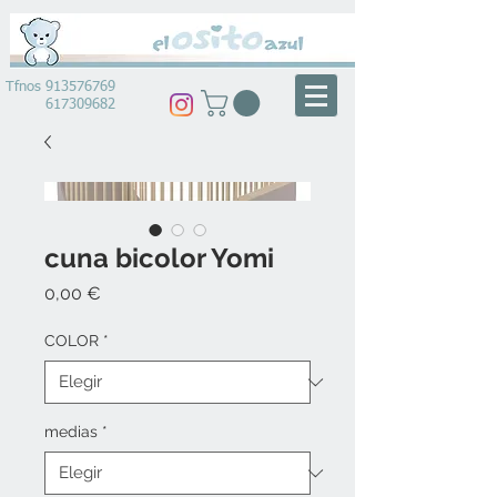
Tfnos
913576769
617309682
cuna bicolor Yomi
Precio
0,00 €
COLOR
*
medias
*