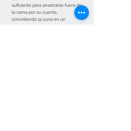
suficiente para arrastrarse fuera de
la cama por su cuenta,
convirtiendo la cuna en un
pequeño sofá.
CONSULTAR PRECIO EN
info@elositoazul.es
Contacta con nosotros
pedidos@elositoazul.es
clientes@elositoazul.es
913576769
617309682
Únete a nuestra lista de correo
Suscríbete ahora