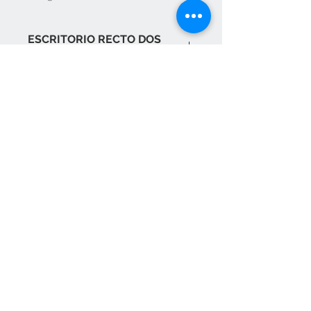
ESCRITORIO RECTO DOS
CAJONES
Este escritorio se adapta fácilmente
a cualquier habitación, por sus
medidas y a la vez tiene dos
cajones de almacenaje. Es perfecto
Contacta con nosotros
para una habitación juvenil o un
despacho.
pedidos@elositoazul.es
clientes@elositoazul.es
913576769
617309682
Únete a nuestra lista de correo
Suscríbete ahora