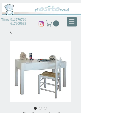
Tfnos
913576769
617309682