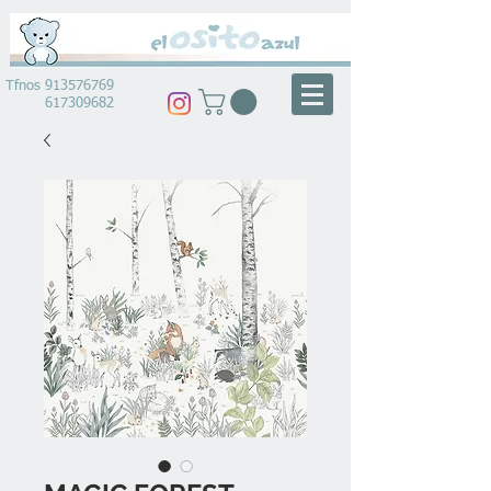
Tfnos
913576769
617309682