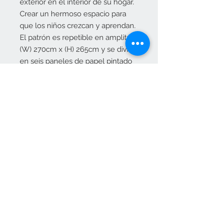
exterior en el interior de su hogar.
Crear un hermoso espacio para
que los niños crezcan y aprendan.
El patrón es repetible en amplitud,
(W) 270cm x (H) 265cm y se divide
en seis paneles de papel pintado
de 45 cm de ancho.
MEDIDAS
270 X 265H
Contacta con nosotros
pedidos@elositoazul.es
clientes@elositoazul.es
913576769
617309682
Únete a nuestra lista de correo