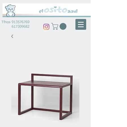
Tfnos
913576769
617309682