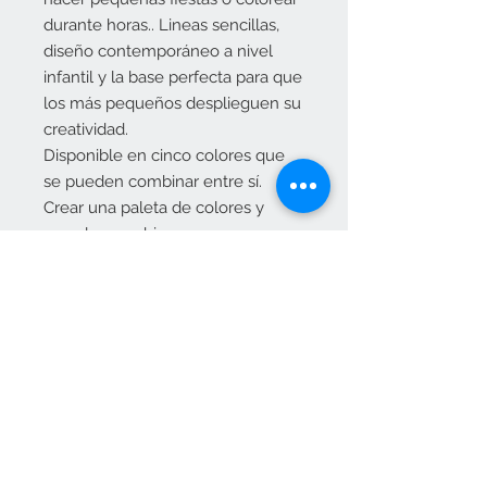
durante horas.. Lineas sencillas,
diseño contemporáneo a nivel
infantil y la base perfecta para que
los más pequeños desplieguen su
creatividad.
Disponible en cinco colores que
se pueden combinar entre sí.
Crear una paleta de colores y
mezclar, combinar para una
apariencia divertida que dispara la
imaginación de su hijo.
MEDIDAS
W: 70 x H: 48 cm (60 cm de ancho)
x D: 45 cm
Contacta con nosotros
pedidos@elositoazul.es