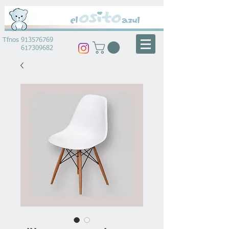
Tfnos
913576769
617309682