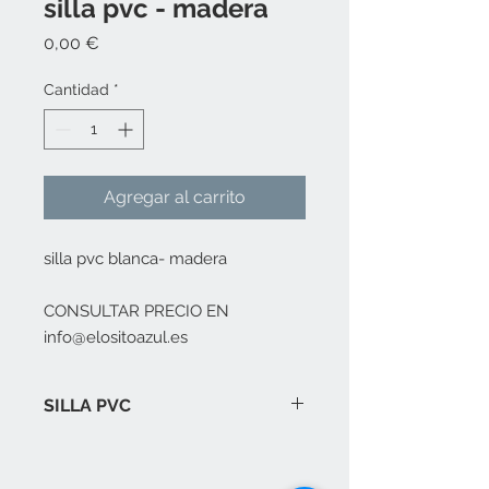
silla pvc - madera
Precio
0,00 €
Cantidad
*
Agregar al carrito
silla pvc blanca- madera
CONSULTAR PRECIO EN
info@elositoazul.es
SILLA PVC
Silla ideal para escritorio de niño, es
cómoda y se limpia muy bien.