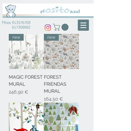
Tfnos
913576769
617309682
new
new
MAGIC FOREST
FOREST
MURAL
FRIENDAS
MURAL
Precio
246,90 €
Precio
164,50 €