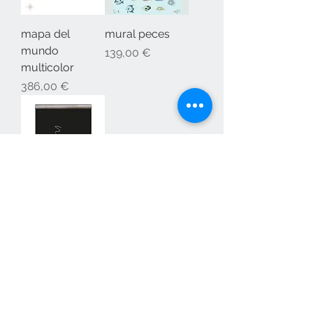
mapa del
mural peces
mundo
Precio
139,00 €
multicolor
Precio
386,00 €
papel pizarra y
magnético
Precio
45,95 €
Contacta con nosotros
pedidos@elositoazul.es
clientes@elositoazul.es