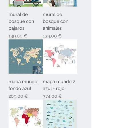
mural de
mural de
bosque con
bosque con
pajaros
animales
Precio
Precio
139,00 €
139,00 €
mapa mundo
mapa mundo 2
fondo azul
azul - rojo
Precio
Precio
209,00 €
374,00 €