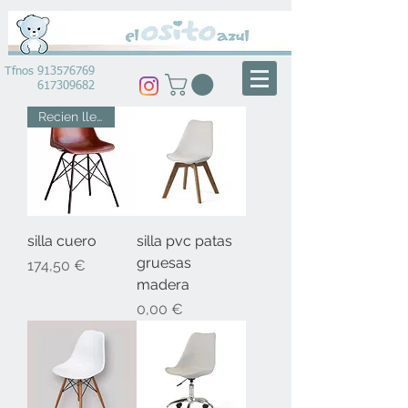
Tfnos
913576769
617309682
Recien llegado
silla cuero
silla pvc patas
gruesas
Precio
174,50 €
madera
Precio
0,00 €