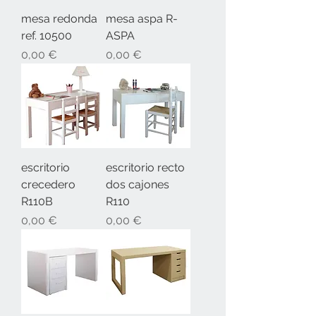
mesa redonda
mesa aspa R-
ref. 10500
ASPA
Precio
Precio
0,00 €
0,00 €
escritorio
escritorio recto
crecedero
dos cajones
R110B
R110
Precio
Precio
0,00 €
0,00 €